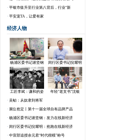
·
平银市值升至行业第八背后，行业“新
·
平安宠TA，让爱有家
经济人物
杨浦区委书记谢坚钢
闵行区委书记倪耀明
工匠李斌：谦和的姿
年轻“老支书”沈银
·
吴勄：从奴隶到将军
·
展位抢定丨第十一届全球自有品牌产品
·
杨浦区委书记谢坚钢：发力在线新经济
·
闵行区委书记倪耀明：抢跑在线新经济
·
中宣部追授余元君“时代楷模”称号