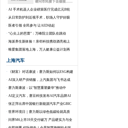
请问市民接下去做核……
·
AI 手术机器人企业磅策医疗完成亿元B轮
·
从日常防护到近视手术，职场人守护好眼
·
医者引领 全民参与 让AED动起
·
“心尖上的芭蕾”：万峰院士团队在跳动
·
海派养生新体验！亲邻科技携劲酒亮相上
·
唯爱集团落地上海，万人健康公益计划再
上海汽车
·
《财富》对话康波：赛力斯如何以ESG构建
·
AI深入研产供销服，上汽集团与飞书达成
·
赛力斯康波：以“智慧重塑豪华”推动中
·
AI定义汽车，赛豆科技发布AI汽车品牌AI
·
张正萍出席中国银行新能源汽车产业GBIC
·
世界环境日｜赛力斯以绿色低碳绘就高质
·
问界M6上市19天交付破万 产品硬实力与全
·
生即颠覆 代际领先！全景智慧旗舰轻卡瑞