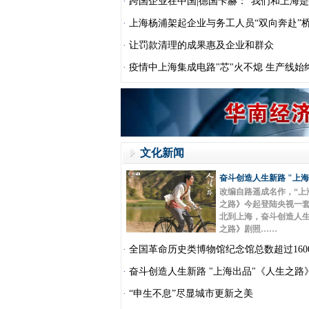
·
跨国企业在中国|德国卡赫：“我们和上海
·
上海杨浦架起企业与务工人员“双向奔赴”
·
让罚款清理的成果惠及企业和群众
·
疫情中上海集成电路"芯"火不熄 生产线始
文化新闻
奋斗创造人生新路 "上
改编自路遥成名作，“上
之路》今起登陆央视一套
北到上海，奋斗创造人生
之路》剧照……
·
全国革命历史类博物馆纪念馆总数超过160
·
奋斗创造人生新路 "上海出品"《人生之路
·
“申生不息”尽显城市更新之美