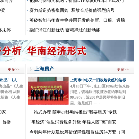
是双向奔
·
把握均衡布局机遇，价值ETF华夏8月3日正式发行
桥梁
·
赛力斯逆势密集回购 释放长期价值强烈信号
·
英矽智能与衡泰生物共同开发的创新、口服、透脑
终未停
·
融汇浦江创新优势 蓄积邕城创新动能
上海房产
更多>>
更多>>
海出品"《人
上海市中心又一旧改地块签约达标
海出品”《人生
4月18日下午，虹口区189街坊传来好
黄金档 从陕
消息，该地块旧改征收签约率达到
新路 《人生
99.39%，近200户居民即将告别旧
里。这是虹口……
0家
·
一站式办理 随申办移动端推出“我要租房”专题
》首播
·
“宅经济”催生消费服务升级 年轻人随“寓”而安
·
今明两年计划建设筹措保障性租赁住房24万套（间