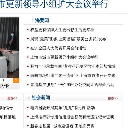
市更新领导小组扩大会议举行
上海要闻
权益更有保障人生更出彩生活更幸福
展现“最美”形象 上海首届“最美公务员”发布
在沪全国人大代表开展会前活动
上海市城市更新领导小组扩大会议举行
释放产业承载空间 漕河泾开发区徐汇本部加快城
面向市场打造世界一流企业 上海市政协召开专题
3
4
5
青浦基层服务"上云" 90%办公空间让给群众活动
入“快
社会新闻
更多>>
更多>>
清晰信号
电四居委开展其乐“龙龙”闹元宵 活动
批项目落地
上海推行以专用信用报告替代有无违法记录证明
新春走基层 | 城市建设者 工地庆元宵