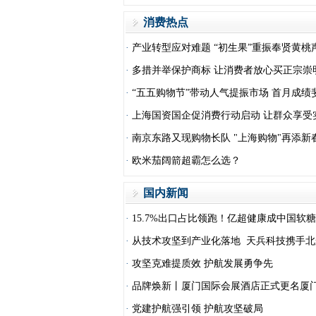
消费热点
·
产业转型应对难题 “初生果”重振奉贤黄桃
·
多措并举保护商标 让消费者放心买正宗崇
·
“五五购物节”带动人气提振市场 首月成绩
·
上海国资国企促消费行动启动 让群众享受
·
南京东路又现购物长队 "上海购物"再添新
·
欧米茄阔箭超霸怎么选？
国内新闻
·
15.7%出口占比领跑！亿超健康成中国软
·
从技术攻坚到产业化落地 天兵科技携手北
·
攻坚克难提质效 护航发展勇争先
·
品牌焕新丨厦门国际会展酒店正式更名厦
·
党建护航强引领 护航攻坚破局