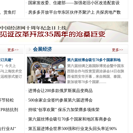
·
国家发改委、住建部——加强老旧小区改造配套设
、赏鱼灯
·
房多多开放平台华东区伙伴齐聚沪上 共探房地产数
会展经济
更多>>
更多>>
订共建“
第六届丝博会吸引70多个国家和地
宁）今天上
第六届丝绸之路国际博览会暨中国东
部与上海技术交
西部合作与投资贸易洽谈会14日在陕
过远程形式签订
西省西安市开幕，来自韩国、泰国、
新加坡等70多个国家……
·
进博会让200多款俄罗斯展品变商品
环节轻松
·
500余家企业签约参展第六届进博会
IPR拮抗剂
·
持续“创享欢聚” 保乐力加荣膺多项殊荣
·
第六届丝博会吸引70多个国家和地区客商参会
行业AI“
·
第五届进博会世界500强和行业龙头回头率近90%