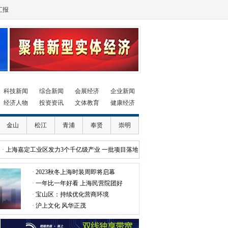
汇报
科技新闻
综合新闻
会展经济
企业新闻
经济人物
投资资讯
文体教育
健康经济
金山
松江
青浦
奉贤
崇明
上海嘉定工业区发力3个千亿级产业 一批项目落地
·
展现“最美”形象 上海
·
2023秋冬上海时装周即将启幕
·
一年比一年好看 上海民营院团好
·
宝山区：持续优化营商环境
·
沪上文化 风华正茂