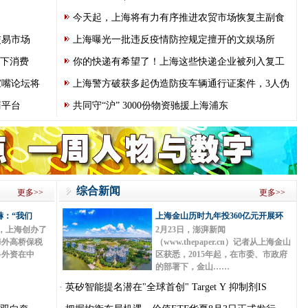
今天起，上海将有力有序推进农贸市场恢复主副食
交易市场
上海曝光一批违反疫情防控规定擅开的文娱场所
线下消费
你的快递有希望了！上海这些快递企业被列入复工
家嘴论坛将
上海警方破获多起伪造防疫车辆通行证案件，3人伪
商平台
共同守“沪” 3000份物资驰援上海浦东
综合新闻
更多>>
更多>>
赫：“我们
上海金山历时九年投360亿元开展环
准，上海创办了
2月23日，澎湃新闻
海外高桥保税
（www.thepaper.cn）记者从上海金山
多外资在中
区获悉，2015年起，在市委、市政府
的部署下，金山……
·
英矽智能提名潜在"全球首创" Target Y 抑制剂IS