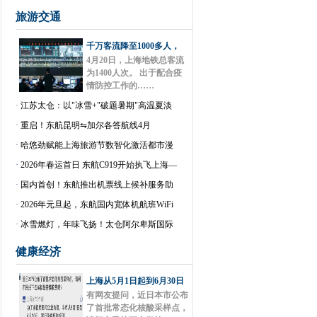
旅游交通
千万客流降至1000多人，
4月20日，上海地铁总客流
为1400人次。 出于配合疫
情防控工作的……
·
江苏太仓：以"冰雪+"破题暑期"高温夏淡
·
重启！东航昆明⇋加尔各答航线4月
·
哈悠劲赋能上海旅游节数智化激活都市漫
·
2026年春运首日 东航C919开始执飞上海—
·
国内首创！东航推出机票线上候补服务助
·
2026年元旦起，东航国内宽体机航班WiFi
·
冰雪燃灯，年味飞扬！太仓阿尔卑斯国际
健康经济
上海从5月1日起到6月30日
有网友提问，近日本市公布
了首批常态化核酸采样点，