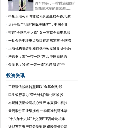
汽车码头，一排排满载国产
新能源汽车的集装箱……
·
中垦上海公司与苏状元达成战略合作,共筑
·
近3千款产品获“国际美味奖”，中国企业
·
打造"全球电竞之都" 又一重磅全新电竞联
·
一批金色中环重点项目在浦东发布 全球招
·
上海机构集聚地和首选地效应彰显 企业融
·
严碧亚：乘“一带一路”东风 中国新能源
·
金孝龙：紧握“一带一路”机遇 锻造“中
投资资讯
·
工银瑞信战略转型蝉联“金基金奖·股
·
民生银行举办“萤火计划”华北区域 投
·
布局港股新经济核心资产 华夏恒生科技
·
天药股份迎业绩拐点 一季度净利环比增
·
“十六年十六城”上交所ETF高峰论坛华
·
近15万亿资产迎分类监管 保险资管公司