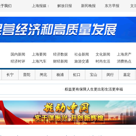
关于我们
上海报媒：
解放日报
新民晚报
东方早报
文
国内新闻
上海要闻
经济数据
社会新闻
文化新闻
上海房产
经济时评
上海汽车
财经新闻
旅游交通
时尚生活
消费热点
长宁
普陀
闸北
杨浦
虹口
宝山
闵行
嘉定
·
权益更有保障人生更出彩生活更幸福
·