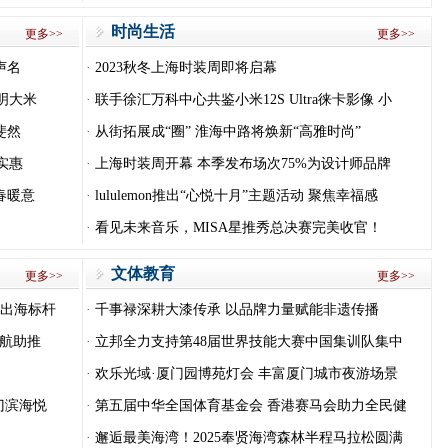
时尚生活
更多>>
更多>>
声名
·
2023秋冬上海时装周即将启幕
明大米
·
联手徐汇万科中心共鉴小米12S Ultra徕卡影像 小
斐然
·
从街拓展成“圈” 淮海中路将焕新“高雅时尚”
实惠
·
上海时装周开幕 本季发布场次75%为设计师品牌
春暖意
·
lululemon推出“心悦十月”主题活动 聚焦幸福感
·
看见未来音乐，MISA星推秀总决赛完美收官！
文体教育
更多>>
更多>>
糖出海标杆
·
千事禄深耕大漆传承 以品牌力量赋能非遗传播
航助推
·
立邦全力支持第48届世界技能大赛中国集训队集中
·
欢乐光域·厦门园博苑灯会 丰富厦门城市夜游场景
门滨海悦
·
第五届中华全国体育基金会 香港赛马会助力全民健
·
邂逅最美海湾！2025奉贤海湾森林半程马拉松圆满