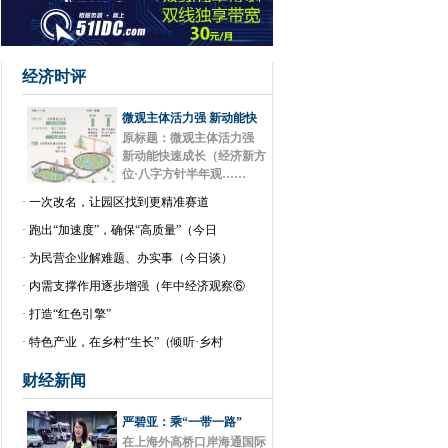
经济时评
微观主体活力强 新动能快
原标题：微观主体活力强
新动能快速成长（经济新方
位·八字方针半年观……
·
一次改名，让园区找到更精准赛道
·
跑出“加速度”，确保“高质量”（今日
·
为民营企业解难题、办实事（今日谈）
·
内需支撑作用逐步增强（年中经济观察⑥
·
打造“红色引擎”
·
特色产业，在乡村“生长”（倾听·乡村
财经新闻
严碧亚：乘“一带一路”
在上海外高桥口岸海通国际