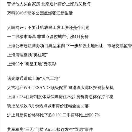
苦求他人买自家房 北京通州房价上涨后又反悔
万科2049@翡翠公园点燃张江新生活
人民网评：不要让给农民工发工资还是个问题
一二线楼市降温 非重点调控城市引涨4月房价
上海公布违法商办项目典型案例 下一步加强土地出让、市场交易监管
上海清理整顿“类住宅”
上海95个“明星工地”受表彰
诸光路通道成上海“人气工地”
太古地产WHITESANDS顶级配置 粤港澳大湾区投资新契机
上海：234住房制度体系保障房住不炒 房价将总体保持平稳
调控见成效 3月份热点城市房价涨幅全面回落
沪上月新房价格环比下跌0.1% 二手房环比上涨0.7%
共享租房“三无”门槛 Airbnb接连发生“毁房”事件