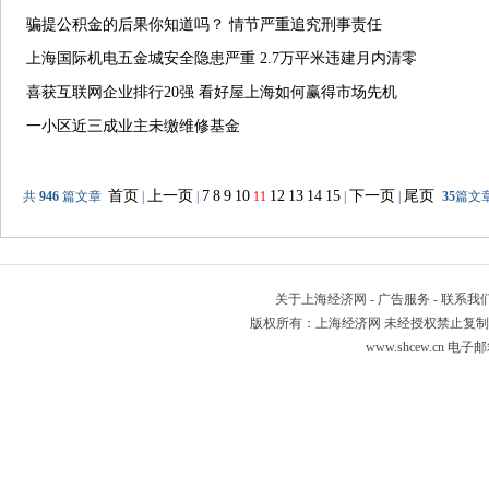
骗提公积金的后果你知道吗？ 情节严重追究刑事责任
上海国际机电五金城安全隐患严重 2.7万平米违建月内清零
喜获互联网企业排行20强 看好屋上海如何赢得市场先机
一小区近三成业主未缴维修基金
首页
上一页
7
8
9
10
12
13
14
15
下一页
尾页
共
946
篇文章
|
|
11
|
|
35
篇文章
关于上海经济网
-
广告服务
-
联系我
版权所有：上海经济网 未经授权禁止复制或建立镜像 Copyr
www.shcew.cn 电子邮