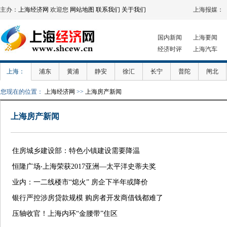
主办：
上海经济网
欢迎您
网站地图
联系我们
关于我们
上海报媒：
国内新闻
上海要闻
经济时评
上海汽车
上海：
浦东
黄浦
静安
徐汇
长宁
普陀
闸北
您现在的位置：
上海经济网
>>
上海房产新闻
上海房产新闻
住房城乡建设部：特色小镇建设需要降温
恒隆广场‧上海荣获2017亚洲—太平洋史蒂夫奖
业内：一二线楼市“熄火” 房企下半年或降价
银行严控涉房贷款规模 购房者开发商借钱都难了
压轴收官！上海内环“金腰带”住区