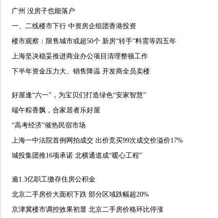
广州 没房子也能落户
一、二线楼市下行 中资房企组团香港投资
楼市观察：限售城市或超50个 新房“转手”料需等四五年
上海坚决稳妥推进商业办公项目清理整顿工作
下半年资金压力大、销售降温 开发商全员卖楼
好屋逢“六一”，为宝贝们打造绿色“安家智慧”
端午粽香飘，合家居者乐好屋
“高考经济”催热民宿市场
上海一中法院首例网拍成交 出价竞买99次成交价溢价17%
城投集团推16项承诺 北横通道成“暖心工程”
逾1.3亿职工缴存住房公积金
北京二手房价大面积下跌 部分区域跌幅超20%
京津冀楼市调控效果初显 北京二手房价格环比停涨