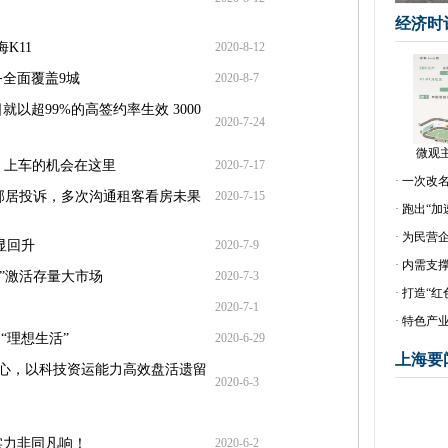
经济时
K11
2020-8-12
全面覆盖9城
2020-8-7
以超99%的高签约率生效 3000
2020-7-24
微观
 上车的机会在这里
2020-7-17
·
一次改
被邻居投诉，多次沟通租客看房未果
2020-7-15
·
跑出“加
·
为民营
显回升
2020-7-9
·
内需支
”激活存量大市场
2020-7-3
·
打造“红
2020-7-1
·
特色产业
“理想生活”
2020-6-29
上海要
滩中心，以科技资运能力高效盘活遗留
2020-6-3
实力非同凡响！
2020-6-2