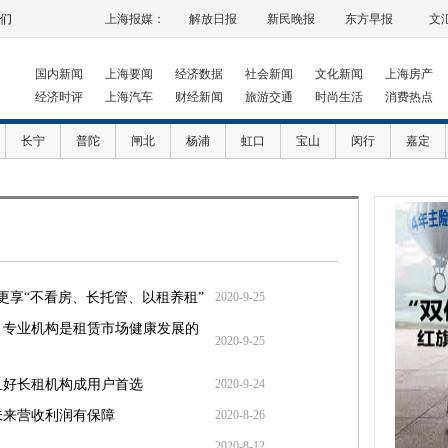
们
上海报媒：
解放日报
新民晚报
东方早报
文
国内新闻
上海要闻
经济数据
社会新闻
文化新闻
上海房产
经济时评
上海汽车
财经新闻
旅游交通
时尚生活
消费热点
长宁
普陀
闸北
杨浦
虹口
宝山
闵行
嘉定
更享“不看房、长托管、以租养租”
2020-9-25
：专业机构是租赁市场健康发展的
2020-9-25
且好长租机构成用户首选
2020-9-24
未来营收利润有保障
2020-8-26
2020-8-12