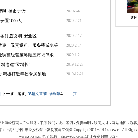
 预判楼市走势
2020-3-6
共同
置1000人
2020-2-21
客打造疫期"安全区"
2020-2-17
优惠、无责退租、服务费减免等
2020-2-14
业调整经营策略顺应市场供求
2020-1-2
增违建“零增长”
2019-12-27
念 积极打造幸福专属领地
2019-12-21
下一页
尾页
|
|
35
篇文章/页 转到第
页
于上海经济网
-
广告服务
-
联系我们
-
成功案例
-
免责申明
-
诚聘人才
-
网站地图
-
游客
海经济网 未经授权禁止复制或建立镜像 Copyright 2011~2014 shcew.cn. All Rights R
www.shcew.cn 电子邮箱：shcew#qq.com
ICP证备案14004332号