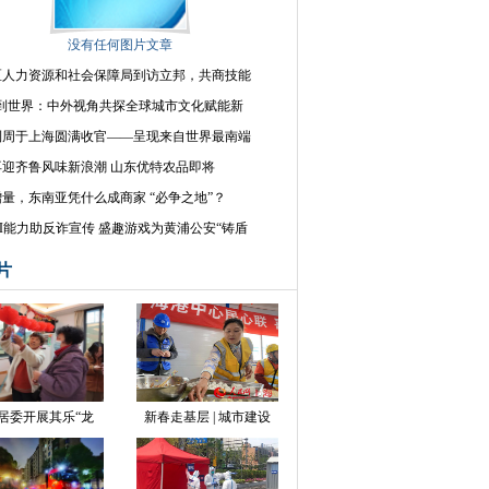
没有任何图片文章
区人力资源和社会保障局到访立邦，共商技能
海到世界：中外视角共探全球城市文化赋能新
智利周于上海圆满收官——呈现来自世界最南端
再迎齐鲁风味新浪潮 山东优特农品即将
量，东南亚凭什么成商家 “必争之地”？
I能力助反诈宣传 盛趣游戏为黄浦公安“铸盾
片
居委开展其乐“龙
新春走基层 | 城市建设