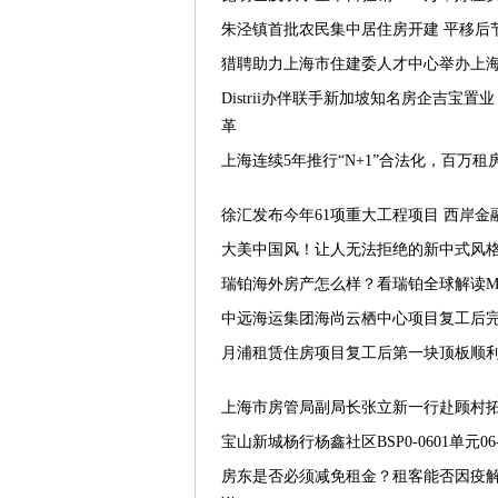
朱泾镇首批农民集中居住房开建 平移后
猎聘助力上海市住建委人才中心举办上
Distrii办伴联手新加坡知名房企吉宝
革
上海连续5年推行“N+1”合法化，百万租
徐汇发布今年61项重大工程项目 西岸金融
大美中国风！让人无法拒绝的新中式风格
瑞铂海外房产怎么样？看瑞铂全球解读Micha
中远海运集团海尚云栖中心项目复工后
月浦租赁住房项目复工后第一块顶板顺
上海市房管局副局长张立新一行赴顾村
宝山新城杨行杨鑫社区BSP0-0601单元0
房东是否必须减免租金？租客能否因疫