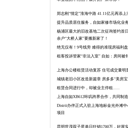
郑志刚“情定”淮海中路 41.11亿元再添上海
提升品质居住服务，自如家修市场化业务
杨浦区最大的旧改基地二次征询签约首日就
余户“大桥人家”要搬新家了！
绝无仅有！9号线旁 难得的准现房福利盘
租客投诉管家“非法入室” 自如：房间
上海办公楼租赁活动复苏 住宅成交量明
城镇老旧小区改造新篇章 房多多“美房宝
租赁合同进行中，却被业主停租......
上海自如XB612咔叽跨界合作，共同制造
Distrii办伴正式入驻上海地标金光外
项目
昆明世茂双子星单日狂销1700万，好屋