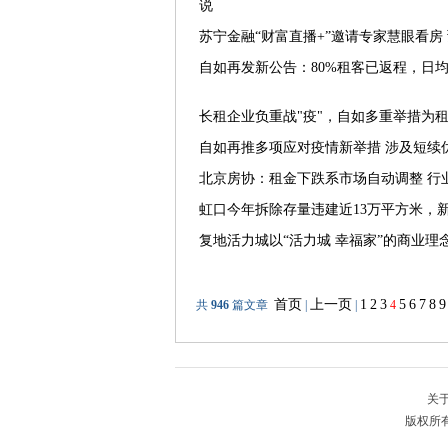
说
苏宁金融“财富直播+”邀请专家慧眼看房
自如再发新公告：80%租客已返程，日均安
长租企业负重战"疫"，自如多重举措为租
自如再推多项应对疫情新举措 涉及短续
北京房协：租金下跌系市场自动调整 行
虹口今年拆除存量违建近13万平方米，新
复地活力城以“活力城 幸福家”的商业理
首页
上一页
1
2
3
5
6
7
8
9
共
946
篇文章
|
|
4
关
版权所有：上