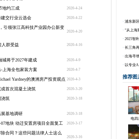
节地约三成
2020-4-24
海建交行业云选会
2020-4-22
·
浦东新
置业，引领张江高科技产业园办公新变
·
“从上
2020-4-20
·
2025
房人群受益
2020-4-16
·
长三角
·
出海寻增
城将于2027年建成
2020-4-9
·
以专业A
-上海全包家装方案
2020-4-7
推荐图
el Yardney的澳洲房产投资观点
2020-4-3
完成首次混凝土浇筑
2020-3-20
利浇筑
2020-3-18
拓展基地调研
2020-3-18
电四
6-07地块 动迁安置房项目全面复工
2020-3-17
解除合同？这些问题法律人士这么
2020-3-16