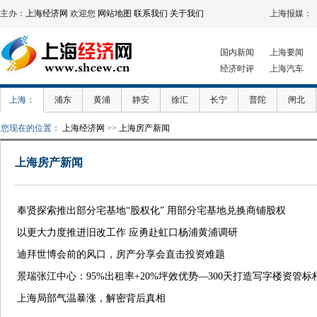
主办：
上海经济网
欢迎您
网站地图
联系我们
关于我们
上海报媒：
国内新闻
上海要闻
经济时评
上海汽车
上海：
浦东
黄浦
静安
徐汇
长宁
普陀
闸北
您现在的位置：
上海经济网
>>
上海房产新闻
上海房产新闻
奉贤探索推出部分宅基地“股权化” 用部分宅基地兑换商铺股权
以更大力度推进旧改工作 应勇赴虹口杨浦黄浦调研
迪拜世博会前的风口，房产分享会直击投资难题
景瑞张江中心：95%出租率+20%坪效优势—300天打造写字楼资管标
上海局部气温暴涨，解密背后真相