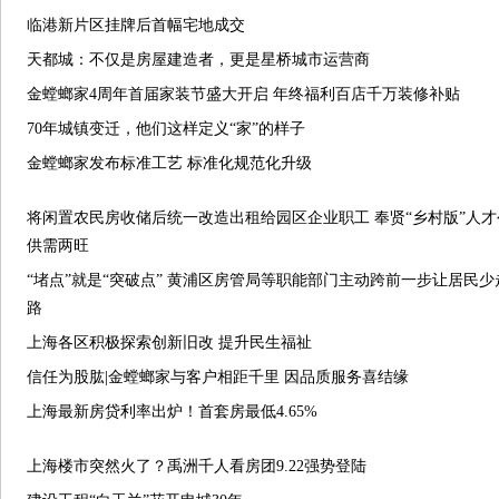
临港新片区挂牌后首幅宅地成交
天都城：不仅是房屋建造者，更是星桥城市运营商
金螳螂家4周年首届家装节盛大开启 年终福利百店千万装修补贴
70年城镇变迁，他们这样定义“家”的样子
金螳螂家发布标准工艺 标准化规范化升级
将闲置农民房收储后统一改造出租给园区企业职工 奉贤“乡村版”人才
供需两旺
“堵点”就是“突破点” 黄浦区房管局等职能部门主动跨前一步让居民少
路
上海各区积极探索创新旧改 提升民生福祉
信任为股肱|金螳螂家与客户相距千里 因品质服务喜结缘
上海最新房贷利率出炉！首套房最低4.65%
上海楼市突然火了？禹洲千人看房团9.22强势登陆