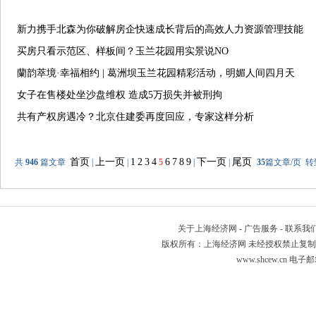
新力携手北森为你破解房企快速成长背后的高效人力资源管理技能
买房只看示范区、样板间？玉兰花园用实景说NO
蘭韵萃境·幸福相约 | 葛洲坝玉兰花园精彩活动，明媚人间四月天
女子在售楼处坐沙盘维权 造成5万损失并被刑拘
共有产权房遇冷？北京住建委再度回应，专家这样分析
首页
上一页
1
2
3
4
6
7
8
9
下一页
尾页
共
946
篇文章
|
|
5
|
|
35
篇文章/页 
关于上海经济网
-
广告服务
-
联系我
版权所有：上海经济网 未经授权禁止复制或建立镜像 Copyr
www.shcew.cn 电子邮