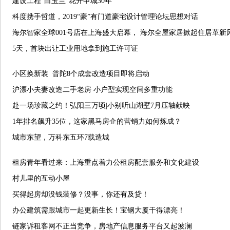
建设工程“白玉兰”花开申城30年
科度携手哲道，2019“豪”有门道豪宅设计管理论坛思想对话
海尔智家全球001号店在上海盛大启幕， 海尔全屋家居掀起住居革新
5天，首块出让工业用地拿到施工许可证
小区换新装 普陀8个成套改造项目即将启动
沪漂小夫妻改造二手老房 小户型实现空间多重功能
赴一场珍藏之约！弘阳三万顷|小别听山湖墅7月压轴献映
1年排名飙升35位，这家黑马房企的营销力如何炼成？
城市东望，万科东五环7载造城
租房青年看过来：上海重点着力公租房配套服务和文化建设
村儿里的互动小屋
买得起房却没钱装修？没事，你还有及贷！
办公建筑需跟城市一起更新生长！宝钢大厦干得漂亮！
链家诉租客网不正当竞争，房地产信息服务平台又起波澜