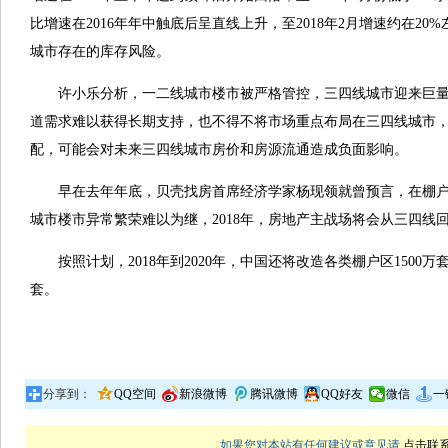
比增速在2016年年中触底后呈直线上升，至2018年2月增速约在2
城市存在的库存风险。
许小乐分析，一二线城市楼市被严格管控，三四线城市迎来巨量
道需求难以获得长期支持，也不得不将市场重点布局在三四线城市
配，可能会对未来三四线城市房价和房源流通造成负面影响。
早在去年年底，贝壳找房首席经济学家杨现领就曾预言，在棚户
城市楼市异常繁荣难以为继，2018年，房地产主战场将会从三四线
按照计划，2018年到2020年，中国还将改造各类棚户区1500万套，
套。
分享到：
QQ空间
新浪微博
腾讯微博
QQ好友
微信
一
如果您对本站有任何建议或意见请
点击联