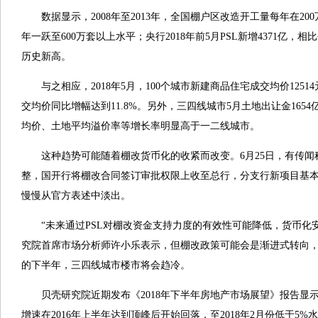
数据显示，2008年至2013年，全国棚户区改造开工量每年在200万-3
年一跃至600万套以上水平；央行2018年前5月PSL新增4371亿，相
历史新高。
与之相应，2018年5月，100个城市新建商品住宅成交均价1251
交均价同比增幅达到11.8%。另外，三四线城市5月土地出让金1654
均价、土地平均溢价率等增长率明显高于一二线城市。
这种趋势可能随着棚改货币化的收紧而改变。6月25日，有传闻
整，国开行将棚改合同签订审批权限上收至总行，分支行新项目基本
慢慢从官方表述中淡出。
“未来通过PSL对棚改资金支持力度的有效性可能降低，货币化安
究院首席市场分析师许小乐表示，但棚改政策可能会是渐进式转向
的下半年，三四线城市楼市将会趋冷。
贝壳研究院近期发布《2018年下半年房地产市场展望》报告显
增速在2016年上半年达到顶峰后开始回落，至2018年2月份低于5