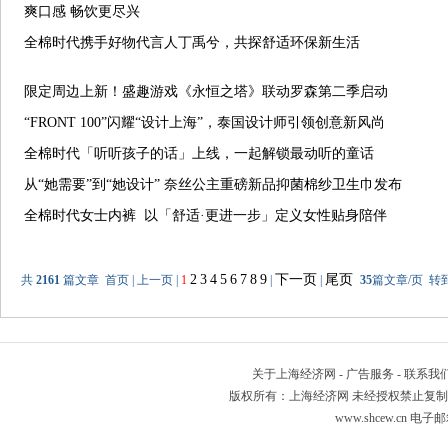
爽口感 畅饮更尽兴
全棉时代携手好物代言人丁禹兮，共探舒适环保新生活
限定周边上新！盛趣游戏《永恒之塔》联动罗森第二季启动
“FRONT 100”闪耀“设计上海”，泰国设计师引领创意新风尚
全棉时代「听听孩子的话」上线，一起解锁最动听的童话
从“她需要”到“她设计” 奈丝公主重磅新品抑菌棉纱卫生巾发布
全棉时代女士内裤 以「舒适·更进一步」定义女性贴身陪伴
2
3
4
5
6
7
8
9
下一页
尾页
共
2161
篇文章 首页 | 上一页 |
1
|
|
35
篇文章/页 转
关于上海经济网
-
广告服务
-
联系我
版权所有：上海经济网 未经授权禁止复制或建立镜像 Copyr
www.shcew.cn 电子邮