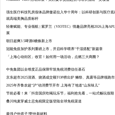
强生医疗科技乳房假体品牌傲诺拉入华十周年：以科研创新与医疗底
就高端美胸品质标杆
轻奢赋能、专业领航 | 紫罗兰（VIOTEC）情趣品牌亮相2026上海AP
展
朝日超爽3.5啤酒0糖焕新上市
冠能免疫加护系列重磅上市，开启科学喂养“干湿搭配”新篇章
「上海心动街区」收官！如何用一场活动，点燃三大商圈？
中免集团以全维度正品保障牢筑免税消费信任基石
京东超市2025清酒、烧酒成交额TOP榜出炉 獭祭、真露等品牌领跑
2025年齐鲁农超“沪”动消费节开市 上海有了地道“山东味儿”
节前必看！来「抖音国庆吃喝玩乐节」福利抢先看，一站式畅玩假期
叠川纯麦芽威士忌免税限定版登陆全球免税渠道
最强户外搭子?野外新材料