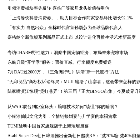
引领消费板块率先反转 喜临门等家居龙头价值待重估
「上海餐饮抖音消费券」，助力目标合作商家交易环比增长92.1%
「有实力 自然出众」全棉时代官宣孙颖莎为全球品牌代言人
嘉格纳全新旗舰系列新品正式上市 以设计进化再推生活艺术新高度
专访CHARM野性魅力：洞察中国宠物经济，布局未来宠粮市场
东航升级“开学季”服务：票价直减、行李额度免费赠送
7月DAU过2000万，《三角洲行动》讲清“新一代流行”方法
“无印良品”商标权诉讼终局：MUJI 输给了山寨者，这会带来怎样的
陆家嘴滨江惊现"霓虹巷弄"！第三届「正大BINGO市集」今夏破界升
从WAIC展台到卧室床头：脑电技术如何“读懂”你的睡眠？
小糊涂仙以文化为引，全情链接婚宴与升学宴的幸福篇章
TUMI途明中国首家旗舰店于上海璀璨启幕
Asahi Super Dry朝日啤酒推出全新朝日超爽3.5：“减70%糖 减40%能