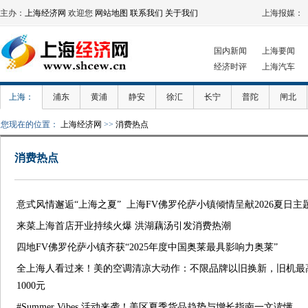
主办：
上海经济网
欢迎您
网站地图
联系我们
关于我们
上海报媒：
国内新闻
上海要闻
经济时评
上海汽车
上海：
浦东
黄浦
静安
徐汇
长宁
普陀
闸北
您现在的位置：
上海经济网
>>
消费热点
消费热点
意式风情邂逅“上海之夏” 上海FV佛罗伦萨小镇倾情呈献2026夏日主
来菜上海首店开业持续火爆 洪湖藕汤引发消费热潮
四地FV佛罗伦萨小镇齐获“2025年度中国奥莱最具影响力奥莱”
全上海人看过来！美的空调清凉大动作：不限品牌以旧换新，旧机最
1000元
#Summer Vibes 活动来袭！美区夏季货品趋势与增长指南一文读懂