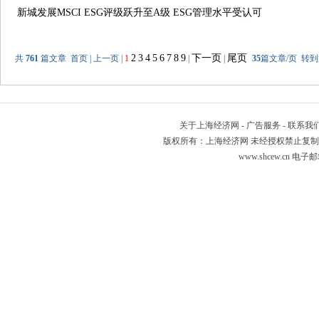
新城发展MSCI ESG评级跃升至A级 ESG管理水平受认可
2
3
4
5
6
7
8
9
下一页
尾页
共
761
篇文章 首页 | 上一页 |
1
|
|
35
篇文章/页 转
关于上海经济网
-
广告服务
-
联系我
版权所有：上海经济网 未经授权禁止复制或建立镜像 Copyr
www.shcew.cn 电子邮