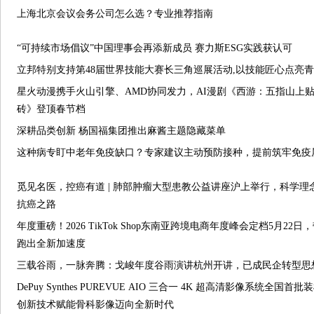
上海北京会议会务公司怎么选？专业推荐指南
“可持续市场倡议”中国理事会再添新成员 赛力斯ESG实践获认可
立邦特别支持第48届世界技能大赛长三角巡展活动,以技能匠心点亮
星火动漫携手火山引擎、AMD协同发力，AI漫剧《西游：五指山上
砖》登顶春节档
深耕品类创新 杨国福集团推出麻酱主题隐藏菜单
这种病专盯中老年免疫缺口？专家建议主动预防接种，提前筑牢免疫
觅见名医，控癌有道 | 肺部肿瘤大型患教公益讲座沪上举行，科学理
抗癌之路
年度重磅！2026 TikTok Shop东南亚跨境电商年度峰会定档5月22日
跑出全新加速度
三载谷雨，一脉奔腾：戈峻年度谷雨演讲杭州开讲，已成民企转型思想
DePuy Synthes PUREVUE AIO 三合一 4K 超高清影像系统全国首批
创新技术赋能骨科影像迈向全新时代