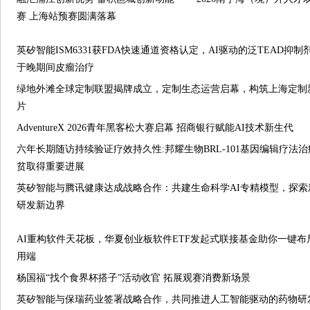
赛 上海站预赛圆满落幕
英矽智能ISM6331获FDA快速通道资格认定，AI驱动的泛TEAD抑制
于晚期间皮瘤治疗
绿地外滩全球定制联盟揭牌成立，定制生态运营启幕，构筑上海定制
片
AdventureX 2026青年黑客松大赛启幕 招商银行赋能AI技术新生代
六年长期随访持续验证疗效持久性:邦耀生物BRL-101基因编辑疗法
贫取得重要进展
英矽智能与腾讯健康达成战略合作：共建生命科学AI专精模型，探索
研发新边界
AI重构软件天花板，华夏创业板软件ETF发起式联接基金助你一键布
用端
杨国福“找个食界杯搭子”活动收官 拓展观赛消费新场景
英矽智能与保瑞药业签署战略合作，共同推进人工智能驱动的药物研