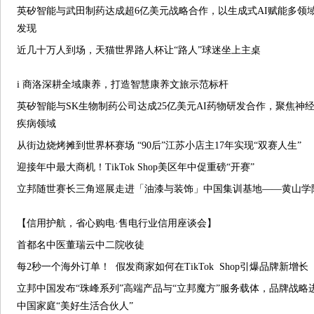
英矽智能与武田制药达成超6亿美元战略合作，以生成式AI赋能多领
发现
近几十万人到场，天猫世界路人杯让“路人”球迷坐上主桌
i 商洛深耕全域康养，打造智慧康养文旅示范标杆
英矽智能与SK生物制药公司达成25亿美元AI药物研发合作，聚焦神
疾病领域
从街边烧烤摊到世界杯赛场 “90后”江苏小店主17年实现“双赛人生”
迎接年中最大商机！TikTok Shop美区年中促重磅“开赛”
立邦随世赛长三角巡展走进「油漆与装饰」中国集训基地——黄山学
【信用护航，省心购电·售电行业信用座谈会】
首都名中医董瑞云中二院收徒
每2秒一个海外订单！ 假发商家如何在TikTok Shop引爆品牌新增长
立邦中国发布“珠峰系列”高端产品与“立邦魔方”服务载体，品牌战略
中国家庭“美好生活合伙人”