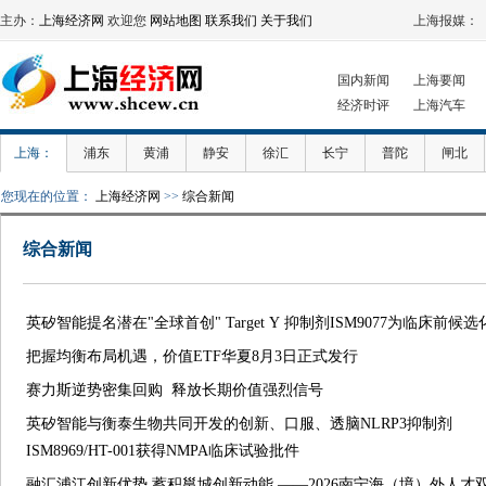
主办：
上海经济网
欢迎您
网站地图
联系我们
关于我们
上海报媒：
国内新闻
上海要闻
经济时评
上海汽车
上海：
浦东
黄浦
静安
徐汇
长宁
普陀
闸北
您现在的位置：
上海经济网
>>
综合新闻
综合新闻
英矽智能提名潜在"全球首创" Target Y 抑制剂ISM9077为临床前候
把握均衡布局机遇，价值ETF华夏8月3日正式发行
赛力斯逆势密集回购 释放长期价值强烈信号
英矽智能与衡泰生物共同开发的创新、口服、透脑NLRP3抑制剂
ISM8969/HT-001获得NMPA临床试验批件
融汇浦江创新优势 蓄积邕城创新动能 ——2026南宁海（境）外人才